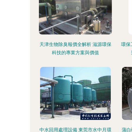
天津生物除臭報價全解析 滋源環保
環保
科技的專業方案與價值
中水回用處理設備 東莞市水中月環
蒲白