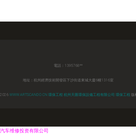
電話：1395768**
地址：杭州經濟技術開發區下沙街道東城大廈6幢1316室
 2026
WWW.ARTSCANDO.CN
環保工程
杭州天匯環保設備工程有限公司
環保工程
版
汽车维修投资有限公司