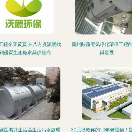
工程企業黃頁 在八方資源網找
廣州酸霧廢氣凈化環保工程
到優質生產廠家與供應商
與發展
礦區礦井生活區生活污水處理
30元拯救你的10年老黑鍋！