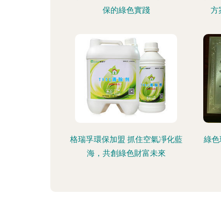
保的綠色實踐
方
格瑞孚環保加盟 抓住空氣凈化藍
綠色
海，共創綠色財富未來