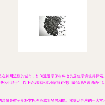
是在錦州這樣的城市，如何通過環保材料改良居住環境值得探索
“凈化小能手”。以下介紹錦州本地家庭在使用環保理念實踐的生
的煩惱是鞋子櫥柜衣瓶等區域悶發的潮氣。椰殼活性炭的一大常